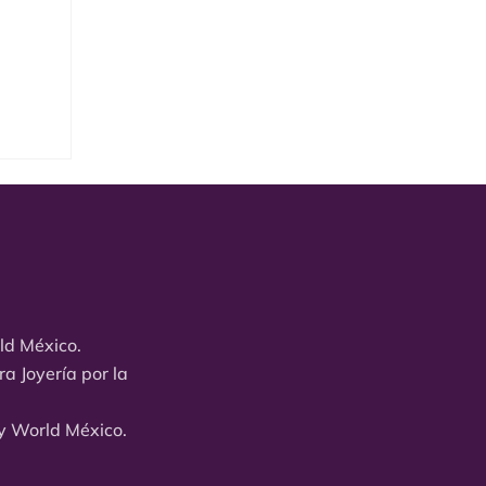
rld México.
a Joyería por la
ay World México.