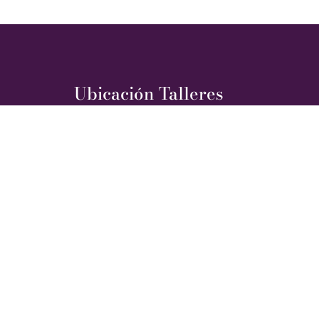
Ubicación Talleres
Morillotla, San Andrés, Cholula, Pue.
Síguenos en redes: