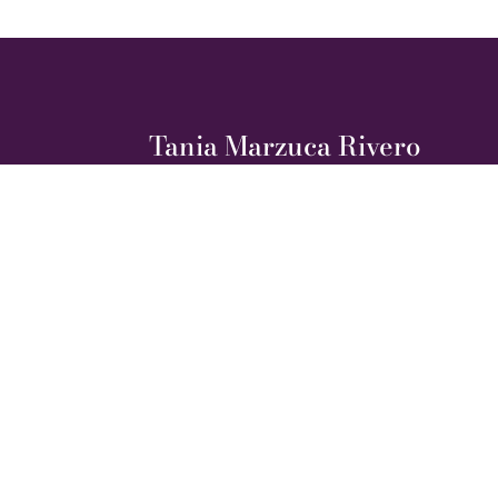
Tania Marzuca Rivero
Instructora Certificada por Art Clay Wo
Diplomado en Fundición y Diseño 3D par
Universidad Iberoamericana.
Instructora Certificada “Pro” por Art Cl