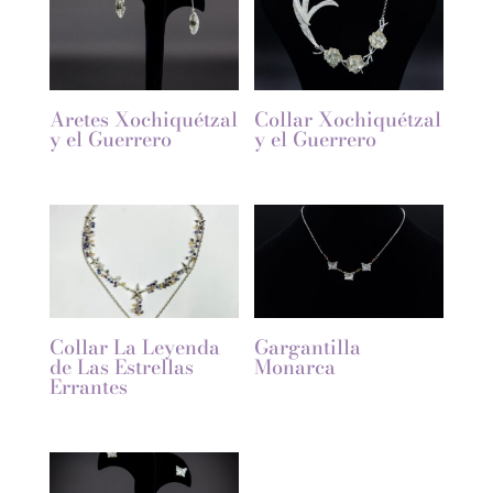
Aretes Xochiquétzal
Collar Xochiquétzal
y el Guerrero
y el Guerrero
Collar La Leyenda
Gargantilla
de Las Estrellas
Monarca
Errantes