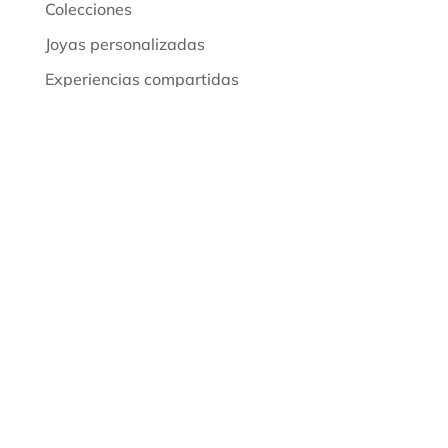
Colecciones
Joyas personalizadas
Experiencias compartidas
Limpieza de tus Joyas
Proceso de Compra, Pago y Envío
Tania Marzuca Rivero
Instructora Certificada por Art Clay World
México.